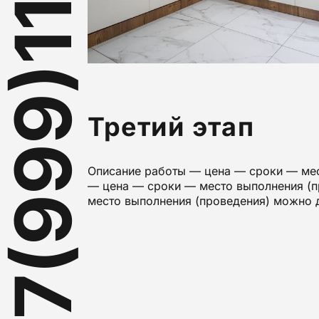
+7(999)111-22-33
Третий этап
Описание работы — цена — сроки — мес
— цена — сроки — место выполнения (п
место выполнения (проведения) можно 