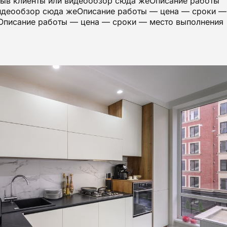
зыв клиенты или видеообзор сюда жеОписание работы
видеообзор сюда жеОписание работы — цена — сроки —
еОписание работы — цена — сроки — место выполнения