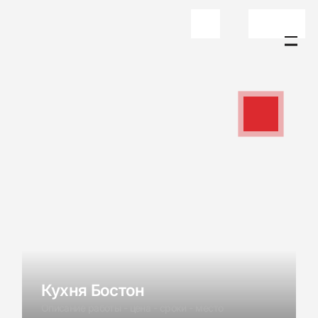
Листайте влево/вправо
ВСЕ
Кухня Бостон
Описание работы - цена - сроки - место